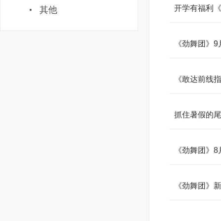
开学有福利《
其他
《劲舞团》9
《敢达前线
抓住暑假的尾
《劲舞团》8
《劲舞团》新