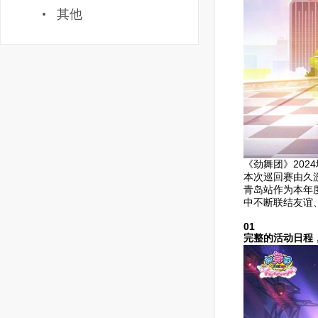
其他
《劲舞团》20
本次巡回赛由久
青岛站作为本年
中不断联结友谊
01
完整的活动日程