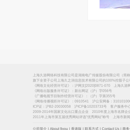
上海久游网络科技有限公司是湖南电广传媒股份有限公司（简称“电
旗下全资子公司上海久之润信息技术有限公司的100%控股子
《网络文化经营许可证》：沪网文[2020]0871-070 上海久
《网络出版服务许可证》：新出网证（沪）字056号
《广播电视节目制作经营许可证》：（沪）字第355号
《网络传播视听许可证》：0910541 沪公安网备：31010100
ICP证：沪B2-20030058 沪ICP备10203733号 客户服务中心：
2009-2014年国家文化出口重点企业 2010年度上海市名牌企
2011年上海市第五届优秀网站评选"优秀网站"称号 上海市新
公司简介
|
About 9you
|
香港版
|
联系方式
|
Contact Us
|
商务