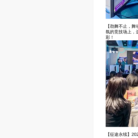
【劲舞不止，舞
氛的竞技场上，
彩！
【征途永续】2