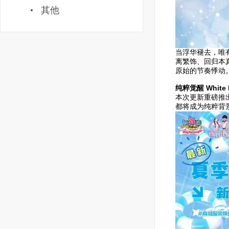
其他
当浮华褪去，唯
离繁饰、回归本
原始的节奏悸动
纯粹觉醒 White
本次更新重磅推出
都将成为纯粹背