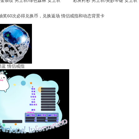
条纹 男上衣/绿色森林 女上衣 彩灰衬衫 男上衣/美妙琴键
抽奖60次必得兑换币，兑换返场 情侣戒指和动态背景卡
 情侣戒指