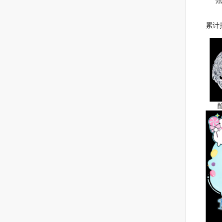
炫金
累计
酷蓝