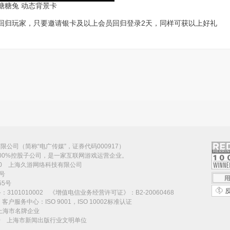
兔 动态背景卡
回归玩家，只要邀请银卡及以上会员回归登录2天，同样可获以上好礼
公司（简称“电广传媒”，证券代码000917）
00%控股子公司，是一家互联网游戏运营企业。
070 上海久游网络科技有限公司
号
5号
101010002 《增值电信业务经营许可证》：B2-20060468
号 客户服务中心：ISO 9001，ISO 10002标准认证
度上海市名牌企业
称号 上海市新闻出版行业文明单位