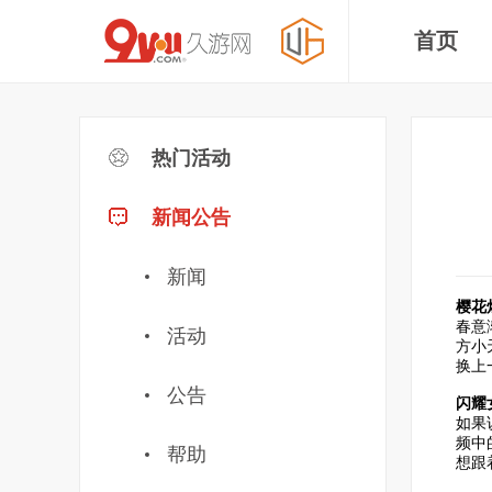
首页
热门活动
新闻公告
新闻
樱花
春意
活动
方小
换上
公告
闪耀
如果
频中
帮助
想跟