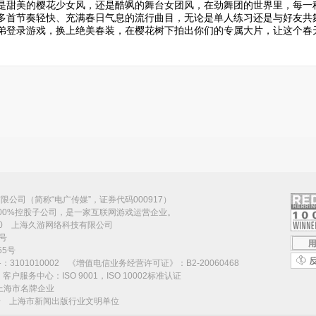
是甜美的樱花少女风，还是酷飒的舞台女团风，在劲舞团的世界里，每一
多首节奏轻快、充满春日气息的流行曲目，无论是单人练习还是与好友共
弟登录游戏，换上绝美春装，在樱花树下拍出你们的专属大片，让这个春
公司（简称“电广传媒”，证券代码000917）
00%控股子公司，是一家互联网游戏运营企业。
070 上海久游网络科技有限公司
号
5号
101010002 《增值电信业务经营许可证》：B2-20060468
号 客户服务中心：ISO 9001，ISO 10002标准认证
度上海市名牌企业
称号 上海市新闻出版行业文明单位