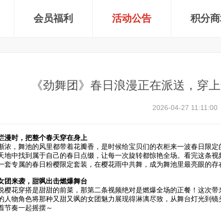
会员福利
活动公告
积分商
《劲舞团》春日浪漫正在派送，穿上
2026-04-27 11:11:00
烂漫时，把整个春天穿在身上
渐浓，舞池的风里都带着花瓣香，是时候给宝贝们的衣柜来一波春日限定
天地中找到属于自己的春日点缀，让每一次旋转都惊艳全场。看完这条视
一套专属的春日粉樱限定套装，在樱花雨中共舞，成为舞池里最亮眼的存
女团来袭，甜飒出击燃爆舞台
说樱花穿搭是甜甜的前菜，那第二条视频绝对是燃爆全场的正餐！这次带
的人物角色将那种又甜又飒的女团魅力展现得淋漓尽致，从舞台灯光到镜
着节奏一起摇摆～