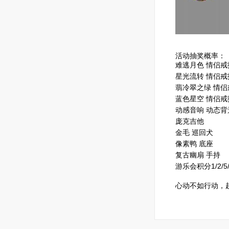
动感音
活动抽奖概率：
难逃月色 情侣戒
星光流转 情侣戒
翡冷翠之绿 情侣
蓝色星空 情侣戒
动感音响 动态背
庞克吉他
金毛 巡回犬
像素鸭 底座
复古幽扇 手持
游乐会积分1/2/5/
心动不如行动，