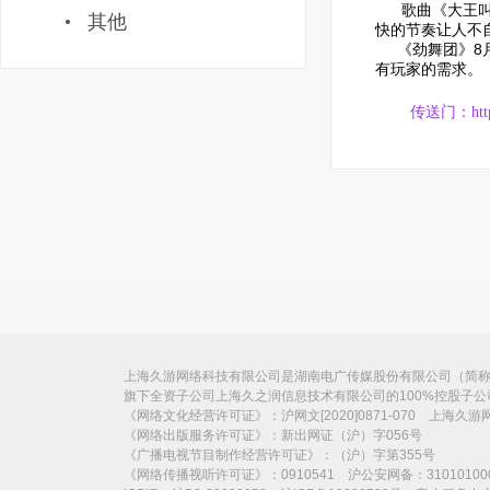
歌曲《大王
其他
快的节奏让人不
《劲舞团》8月
有玩家的需求。
传送门：
ht
上海久游网络科技有限公司是湖南电广传媒股份有限公司（简称“电
旗下全资子公司上海久之润信息技术有限公司的100%控股子
《网络文化经营许可证》：沪网文[2020]0871-070 上海久
《网络出版服务许可证》：新出网证（沪）字056号
《广播电视节目制作经营许可证》：（沪）字第355号
《网络传播视听许可证》：0910541 沪公安网备：31010100