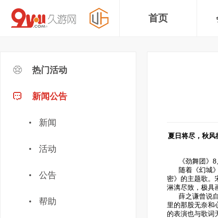
首页
热门活动
新闻公告
新闻
夏日将尽，秋风
活动
《劲舞团》
随着《幻城》的
公告
密》的主题歌。
淋漓尽致，极具
薛之谦曾说自己
帮助
里的那股无奈和
的表演也与歌词