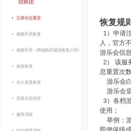
劲舞团
注册信息重置
恢复规
1）申请
婚姻关系恢复
人，官方
婚姻关系（商城购买戒指恢复介绍）
游乐会信
2） 该
家族恢复
息重置次
游乐会白
永久道具恢复
游乐会皇
买错大区转区
3）各档
使用；
徽章清除
举例：游
即便保级成
论坛徽章清除